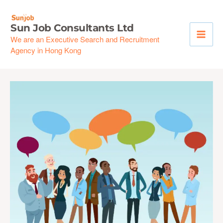
Skip
to
Sun Job Consultants Ltd
content
We are an Executive Search and Recruitment
Agency in Hong Kong