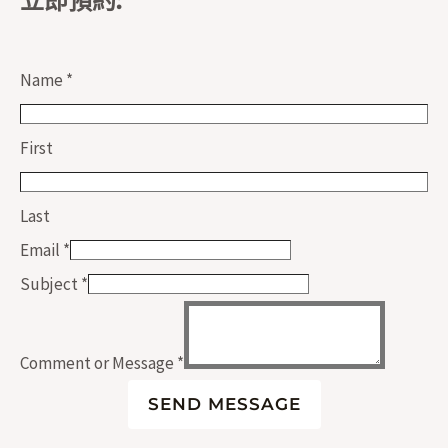
立即預約:
Name
*
First
Last
Email
*
Subject
*
Comment or Message
*
SEND MESSAGE