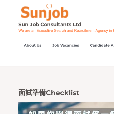
Skip
to
content
Sun Job Consultants Ltd
We are an Executive Search and Recruitment Agency in
About Us
Job Vacancies
Candidate A
面試準備Checklist