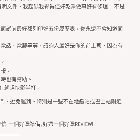
有證明文件，我起碼我覺得佢好乾淨做事好有條理。 不是
，但面試前最好都列印好五份履歷表，你永遠不會知道面
位、電話、電郵等等，諮詢人最好是你的前上司，因為有
價。
虛報。
有時也有幫助。
沒有就趕快影半打。
門，避免遲到。特別是一些不在地鐵站或巴士站附近
 一個好既準備, 好過一個好既REVIEW!