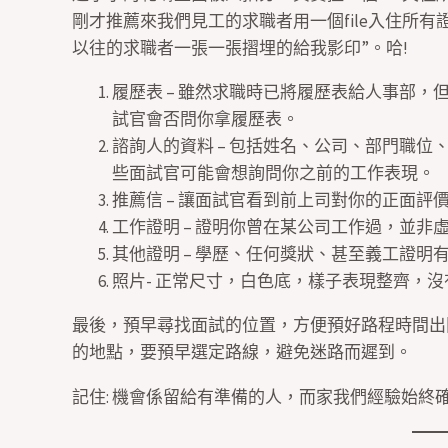
剛才推薦來我們見工的求職者用一個file入住所
以往的求職者一張一張摺埋的給我影印”。哈!
履歷表 – 雖然求職時已將履歷表給人事部
試官會否問你拿履歷表。
諮詢人的資料 – 包括姓名、公司、部門職
些面試官可能會想詢問你之前的工作表現。
推薦信
– 讓面試官看到前上司對你的正面評
工作證明 – 證明你曾在某公司工作過，並非
其他證明 – 學歷、任何獎狀、甚至義工證明
照片- 正常尺寸，白色底，樣子表現整齊，
最後，預早尋找面試的位置，方便預好路程時間出
的地點，要預早選定路線，避免迷路而遲到。
記住: 機會係留給有準備的人，而家我們經驗始終確信: