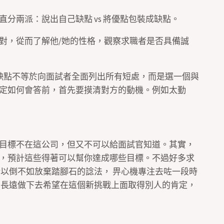
分兩派：說出自己缺點 vs 將優點包裝成缺點。
對，從而了解他/她的性格，觀察求職者是否具備誠
講缺點不等於向面試者全面列出所有短處，而是選一個與
定如何會答前，首先要摸清對方的動機。例如太勤
目標不在這公司，但又不可以給面試官知道。其實，
，預計這些得著可以幫你達成哪些目標。不過好多求
所以倒不如放棄踏腳石的諗法， 畀心機專注去咗一段時
司長遠做下去希望在這個新挑戰上面取得別人的肯定，