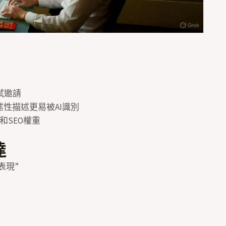
試邀請
述性描述更易被AI識別
和SEO權重
達
表現”