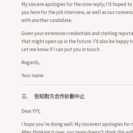
My sincere apologies for the slow reply; I’d hoped t
you here for the job interview, as well as our conve
with another candidate.
Given your extensive credentials and sterling reputa
that might open up in the future. I’d also be happy t
Let me know if I can put you in touch.
Regards,
Your name
三. 告知對方合作計劃中止
Dear YYY,
I hope you’re doing well. My sincerest apologies for
After thinking it over, our team doesn’t think t