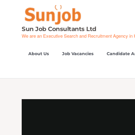
Skip
to
content
Sun Job Consultants Ltd
We are an Executive Search and Recruitment Agency in
About Us
Job Vacancies
Candidate A