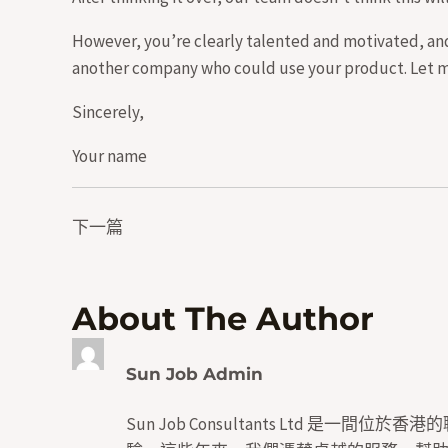
However, you’re clearly talented and motivated, and
another company who could use your product. Let me
Sincerely,
Your name
下一篇
About The Author
Sun Job Admin
Sun Job Consultants Ltd 是一