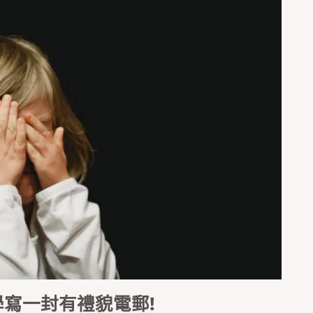
？學寫一封有禮貌電郵!