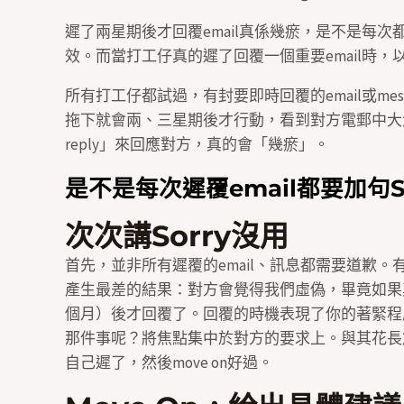
遲了兩星期後才回覆email真係幾瘀，是不是每次都
效。而當打工仔真的遲了回覆一個重要email時，以下
所有打工仔都試過，有封要即時回覆的email或me
拖下就會兩、三星期後才行動，看到對方電郵中大大寫著「Ur
reply」來回應對方，真的會「幾瘀」。
是不是每次遲覆email都要加句S
次次講Sorry沒用
首先，並非所有遲覆的email、訊息都需要道歉。有時
產生最差的結果：對方會覺得我們虛偽，畢竟如果
個月）後才回覆了。回覆的時機表現了你的著緊程
那件事呢？將焦點集中於對方的要求上。與其花長
自己遲了，然後move on好過。