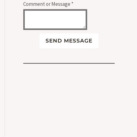
Comment or Message
*
SEND MESSAGE