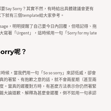
要Say Sorry？其實不然，有時給出具體建議會更有
就有三個template給大家參考。
ssage，明明提醒了自己要今日內回覆，但唔記得、拖
gent」，這時候用一句「Sorry for my late
orry呢？
候，當我們用一句「So so sorry」來認低威，卻會
真的著緊、有抱歉之意的話，就不會兩星期（甚至兩
度。當真的遲覆對方時，有甚麼方法表示你仍然著緊
篇大論道歉、解釋為甚麼會遲覆，倒不如用一句承認