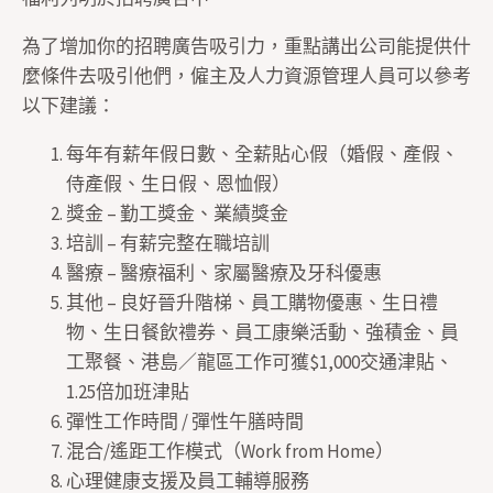
為了增加你的招聘廣告吸引力，重點講出公司能提供什
麼條件去吸引他們，僱主及人力資源管理人員可以參考
以下建議：
每年有薪年假日數、全薪貼心假（婚假、產假、
侍產假、生日假、恩恤假）
獎金 – 勤工獎金、業績獎金
培訓 – 有薪完整在職培訓
醫療 – 醫療福利、家屬醫療及牙科優惠
其他 – 良好晉升階梯、員工購物優惠、生日禮
物、生日餐飲禮券、員工康樂活動、強積金、員
工聚餐、港島／龍區工作可獲$1,000交通津貼、
1.25倍加班津貼
彈性工作時間 / 彈性午膳時間
混合/遙距工作模式（Work from Home）
心理健康支援及員工輔導服務