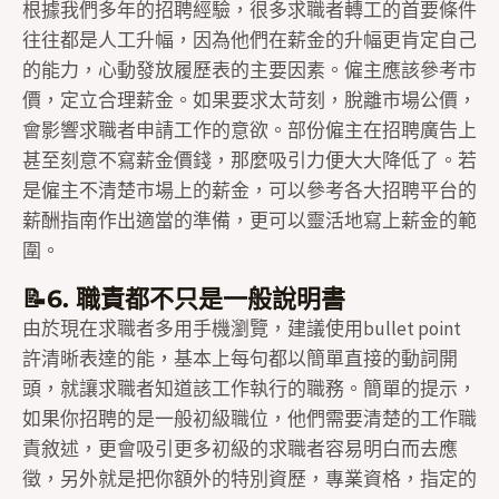
根據我們多年的招聘經驗，很多求職者轉工的首要條件
往往都是人工升幅，因為他們在薪金的升幅更肯定自己
的能力，心動發放履歷表的主要因素。僱主應該參考市
價，定立合理薪金。如果要求太苛刻，脫離市場公價，
會影響求職者申請工作的意欲。部份僱主在招聘廣告上
甚至刻意不寫薪金價錢，那麼吸引力便大大降低了。若
是僱主不清楚市場上的薪金，可以參考各大招聘平台的
薪酬指南作出適當的準備，更可以靈活地寫上薪金的範
圍。
📝6. 職責都不只是一般說明書
由於現在求職者多用手機瀏覽，建議使用bullet point
許清晰表達的能，基本上每句都以簡單直接的動詞開
頭，就讓求職者知道該工作執行的職務。簡單的提示，
如果你招聘的是一般初級職位，他們需要清楚的工作職
責敘述，更會吸引更多初級的求職者容易明白而去應
徵，另外就是把你額外的特別資歷，專業資格，指定的